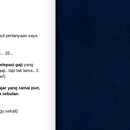
asil pertanyaan saya
.. 16...
elepasi gaji
yang
i.. tapi tak lama.. 3
o!)
ajar yang ramai pun,
a sebulan
.
u sekali)