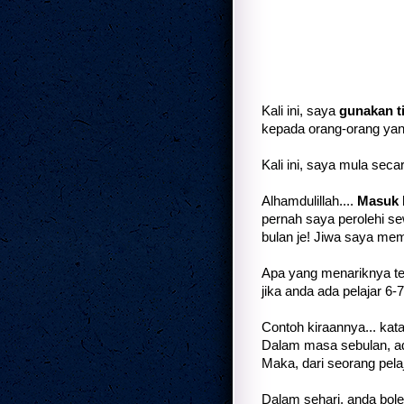
Kali ini, saya
gunakan ti
kepada orang-orang ya
Kali ini, saya mula secar
Alhamdulillah....
Masuk 
pernah saya perolehi sew
bulan je! Jiwa saya mem
Apa yang menariknya ten
jika anda ada pelajar 6
Contoh kiraannya... kat
Dalam masa sebulan, ad
Maka, dari seorang pela
Dalam sehari, anda bole