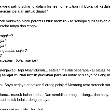
 yang paling sukar di dalam bisnes home tuition ini! Bukanlah di da
encari pelajar untuk diajar!"
k yakinkan pihak parents untuk memilih kita sebagai guru tuisyen 
eka tanya dan tengok!
engajar?
jar?
jar?
ng sudah diajar?
?
 belajar.. boleh ajar ke?
enjawab! Tapi Alhamdulilah... setelah melalui beberapa kali situasi 
g sangat mudah untuk yakinkan parents
untuk beri saya peluang 
si! Saya berjaya dapatkan 9 orang pelajar! Memang rasa seronok sa
lama.. masuk bulan kedua! Dari sembilan orang... hilang... dan hanya
udi untuk belajar dengan saya!
rung sekejap! Ho.. ho.. ho!