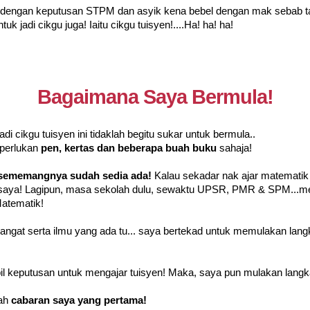
 dengan keputusan STPM dan asyik kena bebel dengan mak sebab tak
k jadi cikgu juga! Iaitu cikgu tuisyen!....Ha! ha! ha!
Bagaimana Saya Bermula!
i cikgu tuisyen ini tidaklah begitu sukar untuk bermula..
 perlukan
pen, kertas dan beberapa buah buku
sahaja!
sememangnya sudah sedia ada!
Kalau sekadar nak ajar matematik 
 saya! Lagipun, masa sekolah dulu, sewaktu UPSR, PMR & SPM...m
atematik!
ngat serta ilmu yang ada tu... saya bertekad untuk memulakan lang
 keputusan untuk mengajar tuisyen! Maka, saya pun mulakan langka
lah
cabaran saya yang pertama!