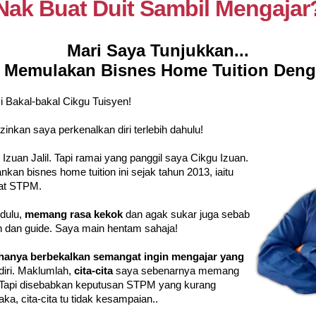
Nak Buat Duit Sambil Mengajar
Mari Saya Tunjukkan...
 Memulakan Bisnes Home Tuition Deng
Bakal-bakal Cikgu Tuisyen!
inkan saya perkenalkan diri terlebih dahulu!
uan Jalil. Tapi ramai yang panggil saya Cikgu Izuan.
kan bisnes home tuition ini sejak tahun 2013, iaitu
mat STPM.
dulu,
memang rasa kekok
dan agak sukar juga sebab
 dan guide. Saya main hentam sahaja!
hanya berbekalkan semangat ingin mengajar yang
iri. Maklumlah,
cita-cita
saya sebenarnya memang
Tapi disebabkan keputusan STPM yang kurang
, cita-cita tu tidak kesampaian..