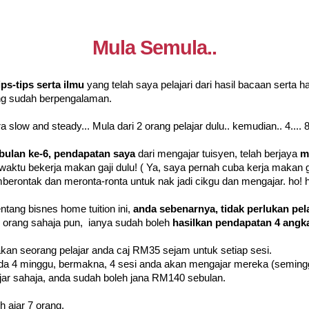
Mula Semula..
ps-tips serta ilmu
yang telah saya pelajari dari hasil bacaan serta h
ng sudah berpengalaman.
a slow and steady... Mula dari 2 orang pelajar dulu.. kemudian.. 4.... 8.
bulan ke-6, pendapatan saya
dari mengajar tuisyen, telah berjaya
m
aktu bekerja makan gaji dulu! ( Ya, saya pernah cuba kerja makan gaj
berontak dan meronta-ronta untuk nak jadi cikgu dan mengajar. ho! h
tang bisnes home tuition ini,
anda sebenarnya, tidak perlukan pel
-7 orang sahaja pun, ianya sudah boleh
hasilkan pendapatan 4 angk
akan seorang pelajar anda caj RM35 sejam untuk setiap sesi.
a 4 minggu, bermakna, 4 sesi anda akan mengajar mereka (semingg
jar sahaja, anda sudah boleh jana RM140 sebulan.
h ajar 7 orang.