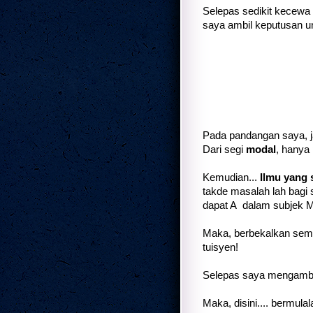
Selepas sedikit kecewa
saya ambil keputusan untu
Pada pandangan saya, jad
Dari segi
modal
, hanya
Kemudian...
Ilmu yang 
takde masalah lah bagi
dapat A dalam subjek M
Maka, berbekalkan sema
tuisyen!
Selepas saya mengambil
Maka, disini.... bermula