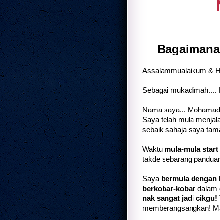
Bagaimana
Assalammualaikum & Hi 
Sebagai mukadimah.... Iz
Nama saya... Mohamad Iz
Saya telah mula menjalan
sebaik sahaja saya ta
Waktu
mula-mula start
takde sebarang panduan
Saya
bermula dengan 
berkobar-kobar
dalam d
nak sangat jadi cikgu!
memberangsangkan! Maka