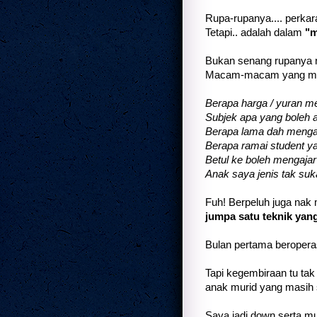
Rupa-rupanya.... perkara
Tetapi.. adalah dalam
"m
Bukan senang rupanya na
Macam-macam yang mer
Berapa harga / yuran m
Subjek apa yang boleh a
Berapa lama dah menga
Berapa ramai student ya
Betul ke boleh mengajar
Anak saya jenis tak suka
Fuh! Berpeluh juga nak m
jumpa satu teknik yan
Bulan pertama beropera
Tapi kegembiraan tu tak 
anak murid yang masih s
Saya jadi down serta mu