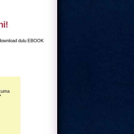
ni!
a download dulu EBOOK
rcuma
"