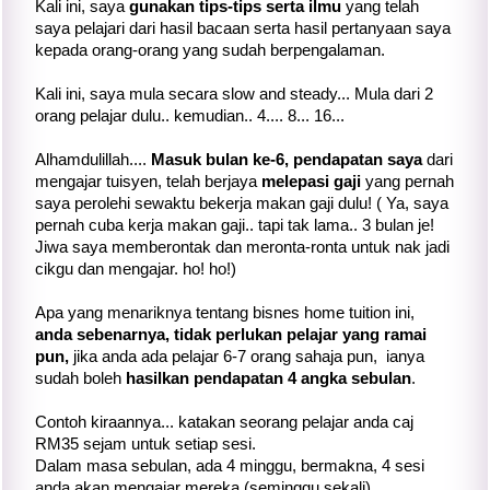
Kali ini, saya
gunakan tips-tips serta ilmu
yang telah
saya pelajari dari hasil bacaan serta hasil pertanyaan saya
kepada orang-orang yang sudah berpengalaman.
Kali ini, saya mula secara slow and steady... Mula dari 2
orang pelajar dulu.. kemudian.. 4.... 8... 16...
Alhamdulillah....
Masuk bulan ke-6, pendapatan saya
dari
mengajar tuisyen, telah berjaya
melepasi gaji
yang pernah
saya perolehi sewaktu bekerja makan gaji dulu! ( Ya, saya
pernah cuba kerja makan gaji.. tapi tak lama.. 3 bulan je!
Jiwa saya memberontak dan meronta-ronta untuk nak jadi
cikgu dan mengajar. ho! ho!)
Apa yang menariknya tentang bisnes home tuition ini,
anda sebenarnya, tidak perlukan pelajar yang ramai
pun,
jika anda ada pelajar 6-7 orang sahaja pun, ianya
sudah boleh
hasilkan pendapatan 4 angka sebulan
.
Contoh kiraannya... katakan seorang pelajar anda caj
RM35 sejam untuk setiap sesi.
Dalam masa sebulan, ada 4 minggu, bermakna, 4 sesi
anda akan mengajar mereka (seminggu sekali)