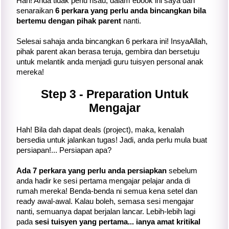
Hah! Anda tidak perlu risau, dalam ebook ini saya dah
senaraikan
6 perkara yang perlu anda bincangkan bila
bertemu dengan pihak parent
nanti.
Selesai sahaja anda bincangkan 6 perkara ini! InsyaAllah,
pihak parent akan berasa teruja, gembira dan bersetuju
untuk melantik anda menjadi guru tuisyen personal anak
mereka!
Step 3 - Preparation Untuk
Mengajar
Hah! Bila dah dapat deals (project), maka, kenalah
bersedia untuk jalankan tugas! Jadi, anda perlu mula buat
persiapan!... Persiapan apa?
Ada 7 perkara yang perlu anda persiapkan
sebelum
anda hadir ke sesi pertama mengajar pelajar anda di
rumah mereka! Benda-benda ni semua kena setel dan
ready awal-awal. Kalau boleh, semasa sesi mengajar
nanti, semuanya dapat berjalan lancar. Lebih-lebih lagi
pada
sesi tuisyen yang pertama... ianya amat kritikal