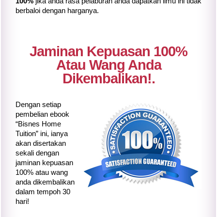
100%
jika anda rasa pelaburan anda dapatkan ilmu ini tidak
berbaloi dengan harganya.
Jaminan Kepuasan 100%
Atau Wang Anda
Dikembalikan!.
Dengan setiap
pembelian ebook
“Bisnes Home
Tuition” ini, ianya
akan disertakan
sekali dengan
jaminan kepuasan
100% atau wang
anda dikembalikan
dalam tempoh 30
hari!